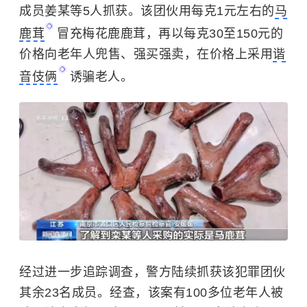
成员姜某等5人抓获。该团伙用每克1元左右的
马
鹿茸
冒充梅花鹿鹿茸，再以每克30至150元的
价格向老年人兜售、强买强卖，在价格上采用
谐
音伎俩
诱骗老人。
经过进一步追踪调查，警方陆续抓获该犯罪团伙
其余23名成员。经查，该案有100多位老年人被