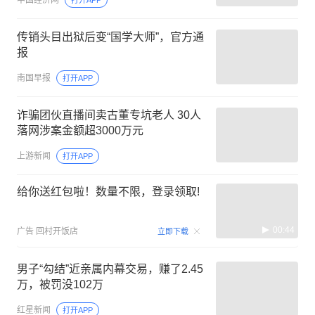
中国经济网
打开APP
传销头目出狱后变“国学大师”，官方通
报
南国早报
打开APP
诈骗团伙直播间卖古董专坑老人 30人
落网涉案金额超3000万元
上游新闻
打开APP
给你送红包啦！数量不限，登录领取!
00:44
广告
回村开饭店
立即下载
男子“勾结”近亲属内幕交易，赚了2.45
万，被罚没102万
红星新闻
打开APP