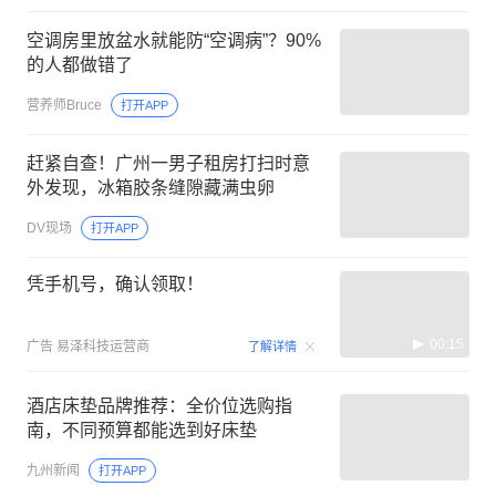
空调房里放盆水就能防“空调病”？90%
的人都做错了
营养师Bruce
打开APP
赶紧自查！广州一男子租房打扫时意
外发现，冰箱胶条缝隙藏满虫卵
DV现场
打开APP
凭手机号，确认领取！
00:15
广告
易泽科技运营商
了解详情
酒店床垫品牌推荐：全价位选购指
南，不同预算都能选到好床垫
九州新闻
打开APP