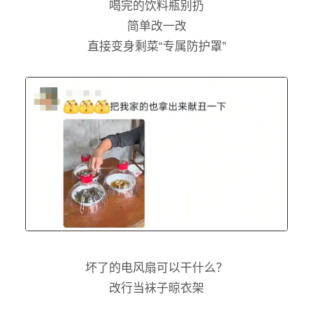
喝完的饮料瓶别扔
简单改一改
直接变身剩菜“专属防护罩”
坏了的电风扇可以干什么？
改行当袜子晾衣架