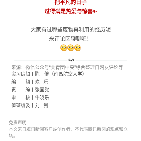
把平凡的日子
过得满是热爱与惊喜
✨
大家有过哪些废物再利用的经历呢
来评论区聊聊吧！
来源：
微信公众号“共青团中央”综合整理自网友评论等
实习编辑丨陈
健（南昌航空大学）
编 辑丨欢
乐
责 编丨张国党
审 核
丨牛晓乐
值班编委丨刘
钊
免责声明
本文来自腾讯新闻客户端创作者，不代表腾讯新闻的观点和立
场。