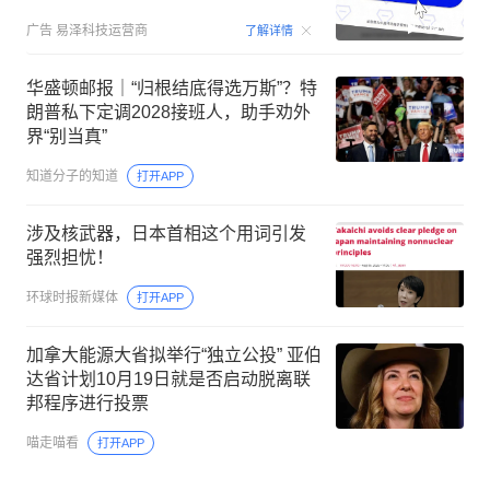
00:15
广告
易泽科技运营商
了解详情
华盛顿邮报｜“归根结底得选万斯”？特
朗普私下定调2028接班人，助手劝外
界“别当真”
知道分子的知道
打开APP
涉及核武器，日本首相这个用词引发
强烈担忧！
环球时报新媒体
打开APP
加拿大能源大省拟举行“独立公投” 亚伯
达省计划10月19日就是否启动脱离联
邦程序进行投票
喵走喵看
打开APP