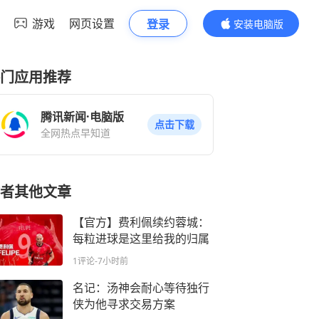
游戏
网页设置
登录
安装电脑版
内容更精彩
门应用推荐
腾讯新闻·电脑版
点击下载
全网热点早知道
者其他文章
【官方】费利佩续约蓉城：
每粒进球是这里给我的归属
1评论
-7小时前
名记：汤神会耐心等待独行
侠为他寻求交易方案