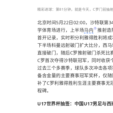
精彩进球：第81分钟，就是今天，C罗门前抽
北京时间5月22日02:00，沙特联
学体育场进行，上半场
马内
推射造
首开记录，实时积分利雅得胜利将成
下半场科曼远射破门扩大比分，西马
直接破门，随后C罗推射破门杀死比
C罗首次夺得沙特联冠军，同时收获个
过去三个多赛季，球队多次冲击各项
备含金量的主要赛事冠军奖杯，仅随
补了C罗利雅得胜利生涯主要赛事无
程碑。
U17世界杯抽签：中国U17男足与