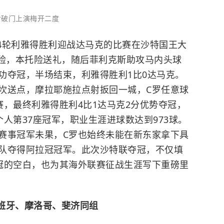
射破门上演梅开二度
第34轮利雅得胜利迎战达马克的比赛在沙特国王大
险，本托险送礼，随后菲利克斯助攻马内头球
功夺冠，半场结束，利雅得胜利1比0达马克。
坎送点，摩拉耶施拉点射扳回一城，C罗任意球
赛，最终利雅得胜利4比1达马克2分优势夺冠，
人第37座冠军，职业生涯进球数达到973球。
赛事冠军未果，C罗也始终未能在新东家拿下具
队夺得阿拉冠冠军。此次沙特联夺冠，不仅填
冠的空白，也为其海外联赛征战生涯写下重磅里
西班牙、摩洛哥、斐济同组