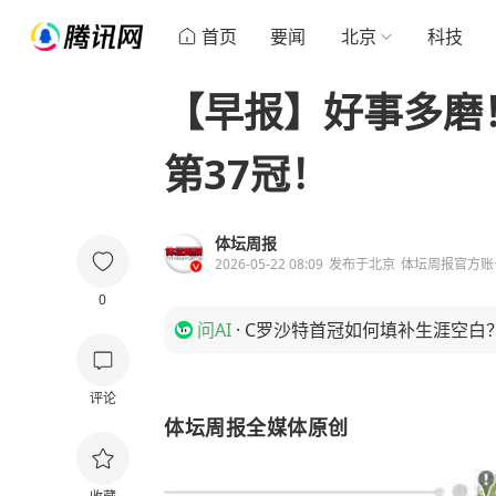
首页
要闻
北京
科技
【早报】好事多磨
第37冠！
体坛周报
2026-05-22 08:09
发布于
北京
体坛周报官方账
0
问AI
·
C罗沙特首冠如何填补生涯空白
评论
体坛周报全媒体原创