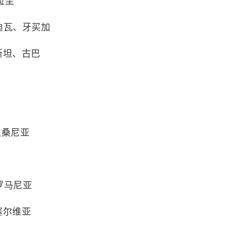
拉圭
迪瓦、牙买加
斯坦、古巴
坦桑尼亚
亚
罗马尼亚
塞尔维亚