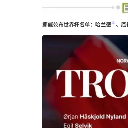
挪威公布世界杯名单：
哈兰德
、
厄