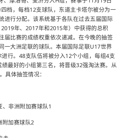
牙、摩洛哥、斐济分入H组，赛事于11月19日
分为四档，每档12支球队，东道主卡塔尔被分为一
统进行分配。该系统基于各队在过去五届国际
、2019年、2017年和2015年）中获得的总积
往届比赛的成绩权重依次递减。在今晚的抽签
同一大洲足联的球队。本届国际足联U17世界
塔尔进行。48支队伍将被分入12个小组，每组4支
成绩最好的小组第三名，将晋级32强淘汰赛。从
制。具体抽签情况：
亚、非洲附加赛球队1
洲附加赛球队2