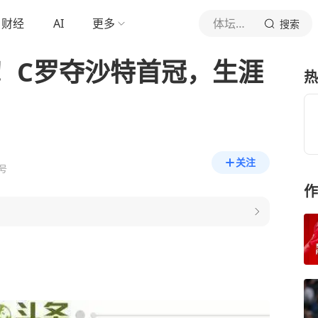
财经
AI
更多
体坛周报
搜索
！C罗夺沙特首冠，生涯
热
关注
号
作
？