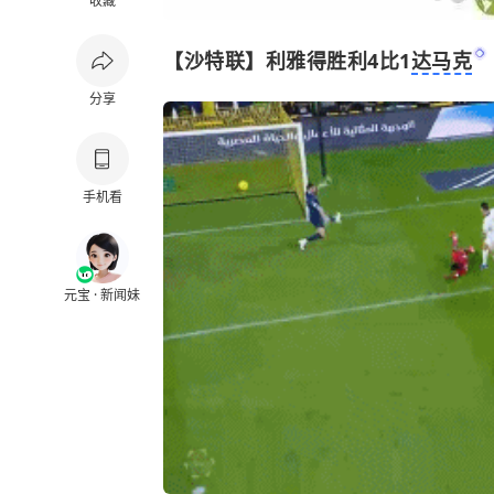
收藏
【沙特联】利雅得胜利4比1
达马克
分享
手机看
元宝 · 新闻妹