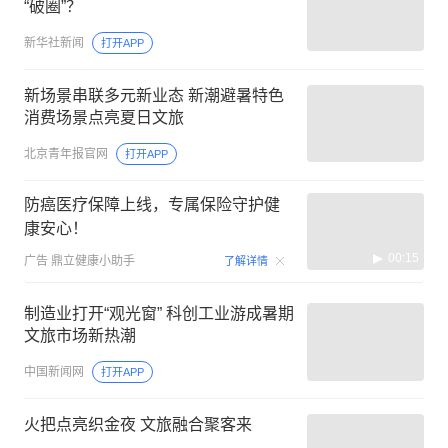
“破圈”？
新华社新闻
打开APP
新场景串联多元新业态 新潮避暑特色
消费场景点亮夏日文旅
北京青年报官网
打开APP
防癌医疗保障上线，专属保险守护健
康安心！
00:15
广告
鼎立健康小助手
了解详情
制造业打开“观光窗” 科创工业游成暑期
文旅市场新热潮
中国新闻网
打开APP
火把点亮织金夜 文旅融合聚客来