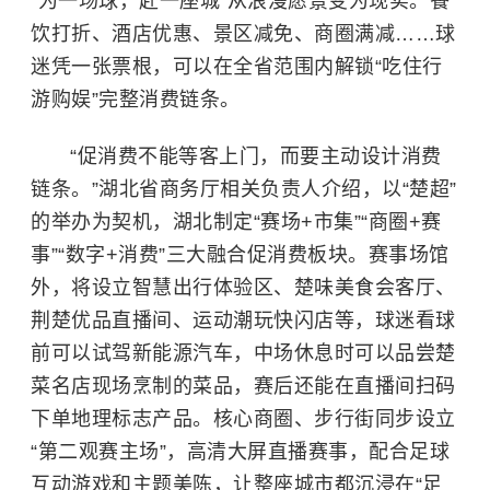
“为一场球，赴一座城”从浪漫愿景变为现实。餐
饮打折、酒店优惠、景区减免、商圈满减……球
迷凭一张票根，可以在全省范围内解锁“吃住行
游购娱”完整消费链条。
“促消费不能等客上门，而要主动设计消费
链条。”湖北省商务厅相关负责人介绍，以“楚超”
的举办为契机，湖北制定“赛场+市集”“商圈+赛
事”“数字+消费”三大融合促消费板块。赛事场馆
外，将设立智慧出行体验区、楚味美食会客厅、
荆楚优品直播间、运动潮玩快闪店等，球迷看球
前可以试驾新能源汽车，中场休息时可以品尝楚
菜名店现场烹制的菜品，赛后还能在直播间扫码
下单地理标志产品。核心商圈、步行街同步设立
“第二观赛主场”，高清大屏直播赛事，配合足球
互动游戏和主题美陈，让整座城市都沉浸在“足