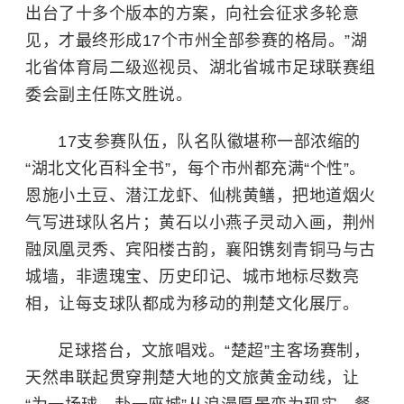
出台了十多个版本的方案，向社会征求多轮意
见，才最终形成17个市州全部参赛的格局。”湖
北省体育局二级巡视员、湖北省城市足球联赛组
委会副主任陈文胜说。
17支参赛队伍，队名队徽堪称一部浓缩的
“湖北文化百科全书”，每个市州都充满“个性”。
恩施小土豆、潜江龙虾、仙桃黄鳝，把地道烟火
气写进球队名片；黄石以小燕子灵动入画，荆州
融凤凰灵秀、宾阳楼古韵，襄阳镌刻青铜马与古
城墙，非遗瑰宝、历史印记、城市地标尽数亮
相，让每支球队都成为移动的荆楚文化展厅。
足球搭台，文旅唱戏。“楚超”主客场赛制，
天然串联起贯穿荆楚大地的文旅黄金动线，让