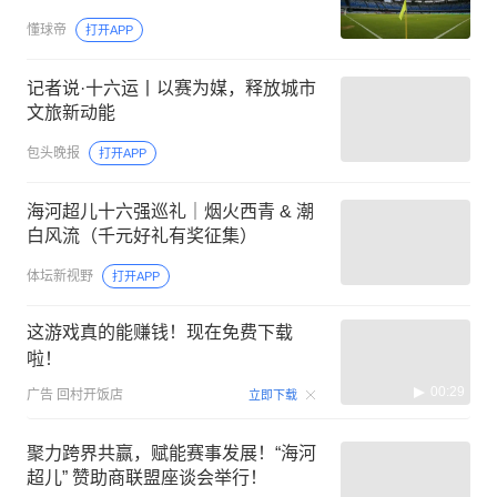
懂球帝
打开APP
记者说·十六运丨以赛为媒，释放城市
文旅新动能
包头晚报
打开APP
海河超儿十六强巡礼｜烟火西青 & 潮
白风流（千元好礼有奖征集）
体坛新视野
打开APP
这游戏真的能赚钱！现在免费下载
啦！
00:29
广告
回村开饭店
立即下载
聚力跨界共赢，赋能赛事发展！“海河
超儿” 赞助商联盟座谈会举行！