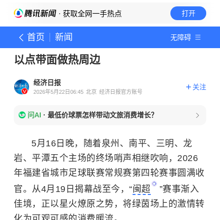
· 获取全网一手热点
打开
首页
新闻
无障碍
以点带面做热周边
经济日报
关注
2026年5月22日06:45
北京
经济日报官方账号
问AI
·
最低价球票怎样带动文旅消费增长？
5月16日晚，随着泉州、南平、三明、龙
岩、平潭五个主场的终场哨声相继吹响，2026
年福建省城市足球联赛常规赛第四轮赛事圆满收
官。从4月19日揭幕战至今，“
闽超
”赛事渐入
佳境，正以星火燎原之势，将绿茵场上的激情转
化为可观可感的消费暖流。