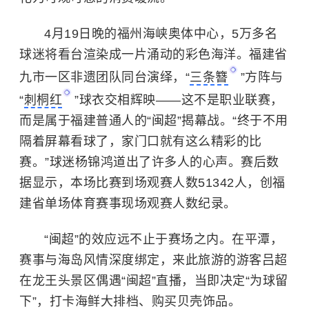
4月19日晚的福州海峡奥体中心，5万多名
球迷将看台渲染成一片涌动的彩色海洋。福建省
九市一区非遗团队同台演绎，“
三条簪
”方阵与
“
刺桐红
”球衣交相辉映——这不是职业联赛，
而是属于福建普通人的“闽超”揭幕战。“终于不用
隔着屏幕看球了，家门口就有这么精彩的比
赛。”球迷杨锦鸿道出了许多人的心声。赛后数
据显示，本场比赛到场观赛人数51342人，创福
建省单场体育赛事现场观赛人数纪录。
“闽超”的效应远不止于赛场之内。在平潭，
赛事与海岛风情深度绑定，来此旅游的游客吕超
在龙王头景区偶遇“闽超”直播，当即决定“为球留
下”，打卡海鲜大排档、购买贝壳饰品。