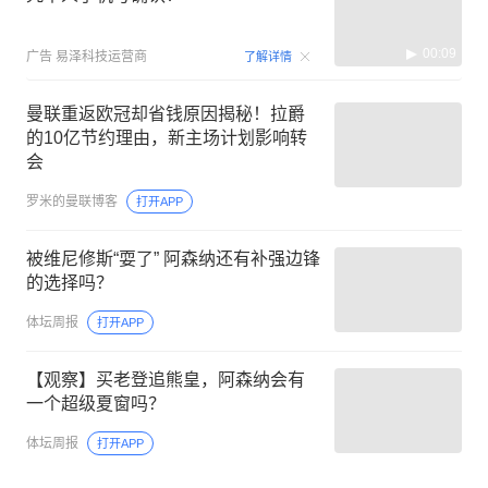
00:09
广告
易泽科技运营商
了解详情
曼联重返欧冠却省钱原因揭秘！拉爵
的10亿节约理由，新主场计划影响转
会
罗米的曼联博客
打开APP
被维尼修斯“耍了” 阿森纳还有补强边锋
的选择吗？
体坛周报
打开APP
【观察】买老登追熊皇，阿森纳会有
一个超级夏窗吗？
体坛周报
打开APP