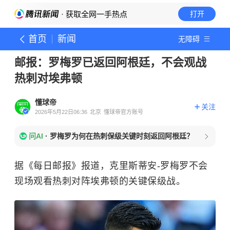
· 获取全网一手热点
打开
首页
新闻
无障碍
邮报：罗梅罗已返回阿根廷，不会观战
热刺对埃弗顿
懂球帝
关注
2026年5月22日06:36
北京
懂球帝官方账号
问AI
·
罗梅罗为何在热刺保级关键时刻返回阿根廷？
据《每日邮报》报道，克里斯蒂安-罗梅罗不会
现场观看热刺对阵埃弗顿的关键保级战。