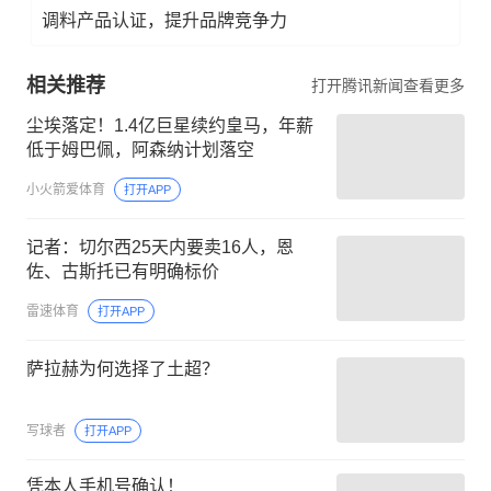
调料产品认证，提升品牌竞争力
相关推荐
打开腾讯新闻查看更多
尘埃落定！1.4亿巨星续约皇马，年薪
低于姆巴佩，阿森纳计划落空
小火箭爱体育
打开APP
记者：切尔西25天内要卖16人，恩
佐、古斯托已有明确标价
雷速体育
打开APP
萨拉赫为何选择了土超？
写球者
打开APP
凭本人手机号确认！