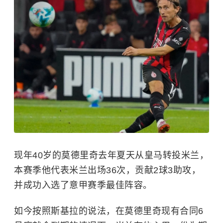
现年40岁的莫德里奇去年夏天从皇马转投米兰，
本赛季他代表米兰出场36次，贡献2球3助攻，
并成功入选了意甲赛季最佳阵容。
如今按照斯基拉的说法，在莫德里奇现有合同6