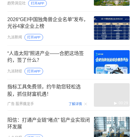
趋势洞见社
打开APP
2026“GEI中国独角兽企业名单”发布，
光谷4家企业上榜
九派新闻
打开APP
“人造太阳”照进产业——合肥这场签
约，签了什么？
九派财经
打开APP
指标工具免费领，约牛助您轻松选
股，抓住财富机遇！
00:29
广告
股界擒龙手
了解详情
阳信：打通产业链“堵点” 铝产业实现闭
环发展