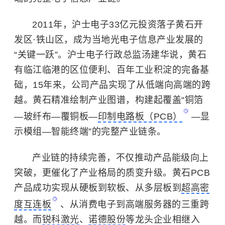
2011年，沪士电子33亿元投资落子黄石开
发区·铁山区，成为当地光电子信息产业发展的
“关键一跃”。沪士电子行政总监汤建华说，黄石
有临江临港的区位便利、百年工业积淀的完备基
础，15年来，公司产品实现了从低端向高端的跨
越。黄石精准绘制产业图谱，构建起覆盖“铜箔
—玻纤布—覆铜板—
印制电路板（PCB）
—显
示模组—智能终端”的完整产业链条。
产业链的持续完善，不仅推动产品能级向上
突破，更催化了产业格局的质变升级。黄石PCB
产品成功实现从硬板到软板、从多层板到
超高密
度互连板
、从消费电子到高端服务器的三重跨
越。而
锐科激光
、
诺德股份
等龙头企业相继入