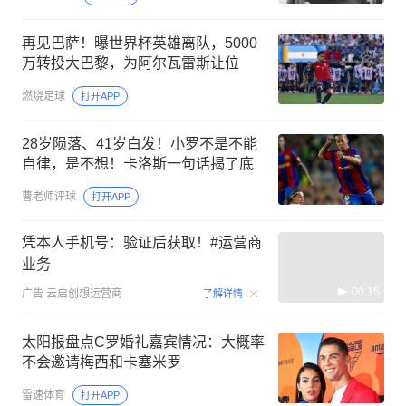
再见巴萨！曝世界杯英雄离队，5000
万转投大巴黎，为阿尔瓦雷斯让位
燃烧足球
打开APP
28岁陨落、41岁白发！小罗不是不能
自律，是不想！卡洛斯一句话揭了底
曹老师评球
打开APP
凭本人手机号：验证后获取！#运营商
业务
00:15
广告
云启创想运营商
了解详情
太阳报盘点C罗婚礼嘉宾情况：大概率
不会邀请梅西和卡塞米罗
雷速体育
打开APP