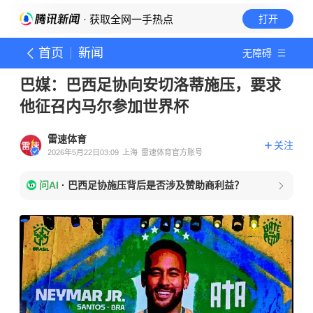
· 获取全网一手热点
打开
首页
新闻
无障碍
巴媒：巴西足协向安切洛蒂施压，要求
他征召内马尔参加世界杯
雷速体育
关注
2026年5月22日03:09
上海
雷速体育官方账号
问AI
·
巴西足协施压背后是否涉及赞助商利益？