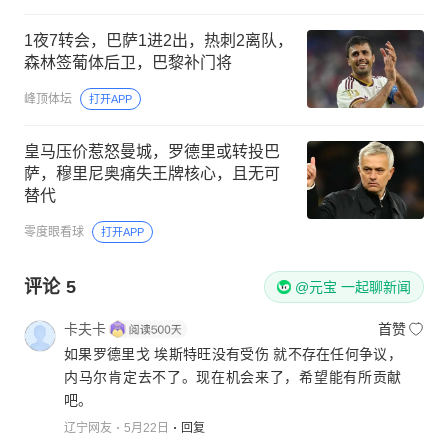
1夜7转会，巴萨1进2出，热刺2离队，
森林签葡体后卫，巴黎补门将
峰顶体坛
打开APP
皇马压价惹怒曼城，罗德里或转投巴
萨，穆里尼奥痛失王牌核心，且无可
替代
零度眼看球
打开APP
评论
5
@元宝 一起聊新闻
卡夫卡
首赞
如果罗德里戈 埃斯特旺没有受伤 就不存在任何争议，
内马尔肯定去不了。现在机会来了，希望能有所贡献
吧。
辽宁网友
5月22日
回复