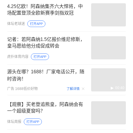
4.25亿欧！阿森纳集齐六大悍将，中
场配置登顶全欧新赛季剑指双冠
体坛老球迷
打开APP
记者：若阿森纳1.5亿报价维尼修斯，
皇马愿给他分成促成转会
虎扑体育内容
打开APP
源头在哪？1688！厂家电话公开，随
时咨询！
00:40
广告
1688低价好物
了解详情
【观察】买老登追熊皇，阿森纳会有
一个超级夏窗吗？
体坛周报
打开APP