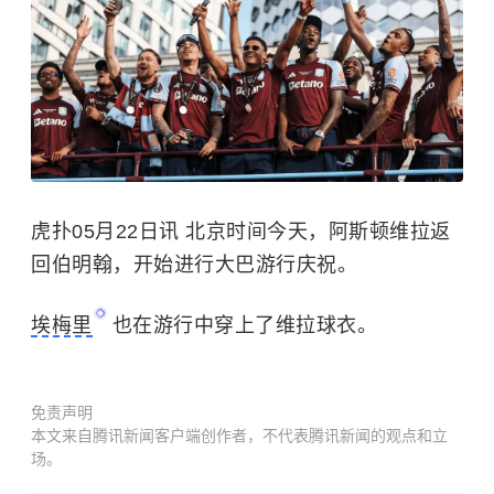
虎扑05月22日讯 北京时间今天，阿斯顿维拉返
回伯明翰，开始进行大巴游行庆祝。
埃梅里
也在游行中穿上了维拉球衣。
免责声明
本文来自腾讯新闻客户端创作者，不代表腾讯新闻的观点和立
场。