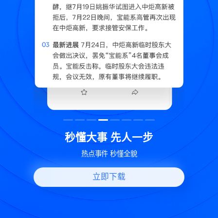
读
秒懂大事 先人一步
换
热点事件 秒懂全貌
立即下载