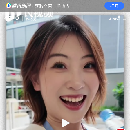
· 获取全网一手热点
打开
首页
视频
无障碍