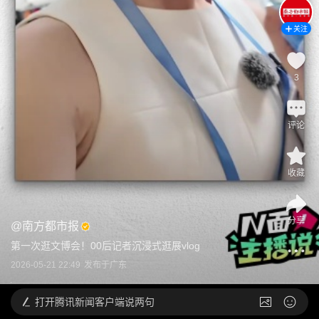
关注
3
评论
收藏
分享
@
南方都市报
第一次逛文博会！00后记者沉浸式逛展vlog
2026-05-21 22:49
发布于
广东
打开
腾讯新闻客户端说两句