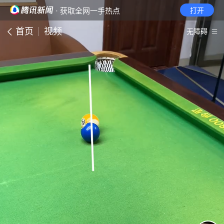
· 获取全网一手热点
打开
首页
视频
无障碍