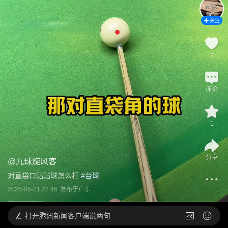
关注
2
评论
1
分享
@
九球旋风客
对直袋口贴贴球怎么打
 #
台球
2026-05-21 22:46
发布于
广东
打开
腾讯新闻客户端说两句