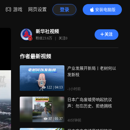
游戏
网页设置
登录
安装电脑版
内容更精彩
新华社视频
关注
粉丝
23.6万
|
关注
0
作者最新视频
产业发展开新局丨老树何以
发新枝
122
|
04:13
-1小时前
日本广岛废墟旁响起抗议
声：勿忘历史、拒绝拥核
37
|
01:37
40分钟前