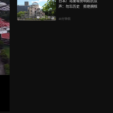
日本广岛废墟旁响起抗议
声：勿忘历史 拒绝拥核
208
|
01:34
46分钟前