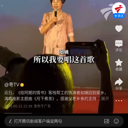
关注
评论
收藏
@
粤TV
分享
近日，《给阿嬷的情书》客栈帮工的饰演者如姨回到家乡，
演唱电影主题曲《月下煮茶》，感谢父老乡亲的支持
 ...
展开
2026-05-21 22:39
发布于
广东
打开
腾讯新闻客户端说两句