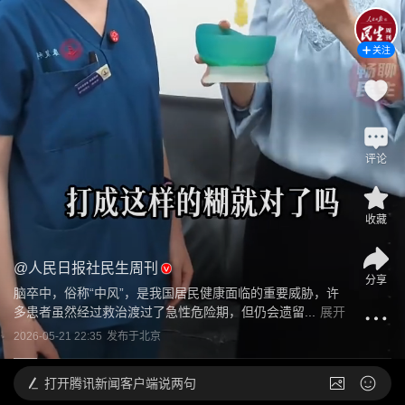
关注
评论
收藏
@
人民日报社民生周刊
分享
脑卒中，俗称“中风”，是我国居民健康面临的重要威胁，许
多患者虽然经过救治渡过了急性危险期，但仍会遗留...
展开
2026-05-21 22:35
发布于
北京
打开
腾讯新闻客户端说两句