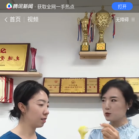
· 获取全网一手热点
打开
首页
视频
无障碍