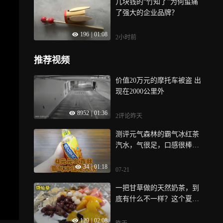
几块钱的“竹知了”为何蜇痛
了强大的企业品牌？
196
|
01:08
2小时前
推荐视频
价值20万元的摩托车被盗 出
现在2000公里外
8952
|
01:36
2评论
昨天
测评元气森林的霸气冰红茶
汽水，气很足，口感很棒，
夏天很解渴
34
|
01:18
07-21
一把甘草做的天然奶茶，到
底有什么不一样？这个夏天
你值得拥有
129
|
02:08