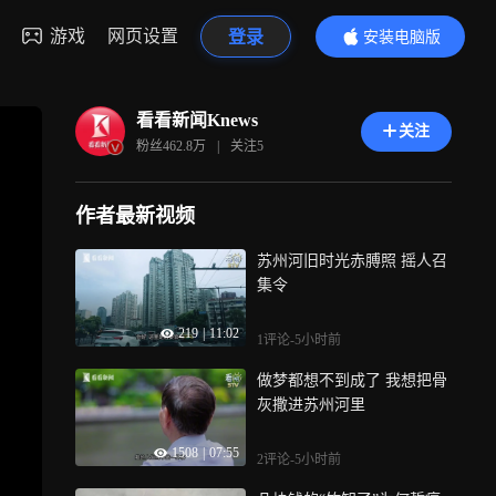
游戏
网页设置
登录
安装电脑版
内容更精彩
看看新闻Knews
关注
粉丝
462.8万
|
关注
5
作者最新视频
苏州河旧时光赤膊照 摇人召
集令
219
|
11:02
1评论
-5小时前
做梦都想不到成了 我想把骨
灰撒进苏州河里
1508
|
07:55
2评论
-5小时前