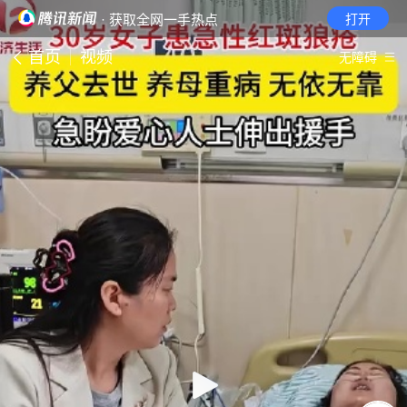
· 获取全网一手热点
打开
首页
视频
无障碍