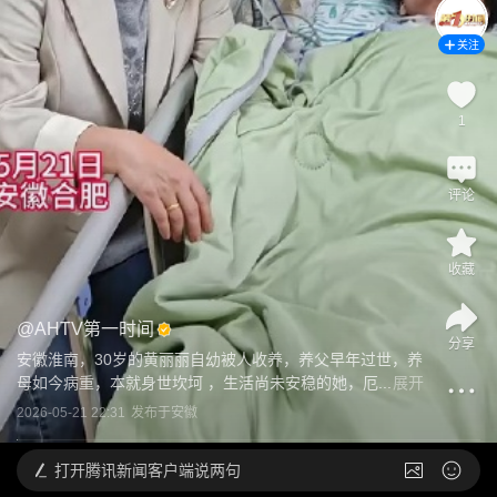
关注
1
评论
收藏
@
AHTV第一时间
分享
安徽淮南，30岁的黄丽丽自幼被人收养，养父早年过世，养
母如今病重，本就身世坎坷 ，生活尚未安稳的她，厄...
展开
2026-05-21 22:31
发布于
安徽
打开
腾讯新闻客户端说两句