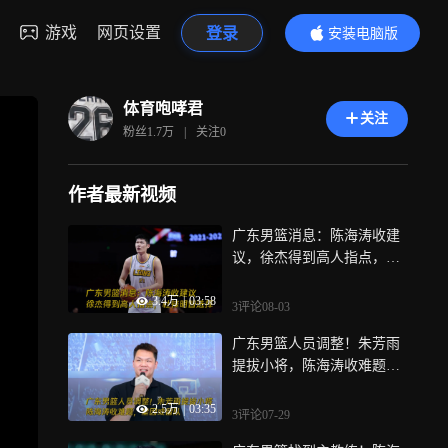
游戏
网页设置
登录
安装电脑版
内容更精彩
体育咆哮君
关注
粉丝
1.7万
|
关注
0
作者最新视频
广东男篮消息：陈海涛收建
议，徐杰得到高人指点，杜
锋明智选择
3.4万
|
03:58
3评论
08-03
广东男篮人员调整！朱芳雨
提拔小将，陈海涛收难题，
奎因或留队
2.5万
|
03:35
3评论
07-29