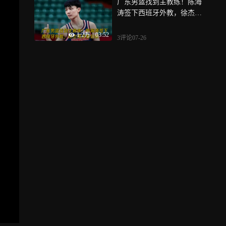
广东男篮找到主教练！陈海
涛签下西班牙外教，徐杰等
来新伯乐
1.2万
|
03:52
3评论
07-26