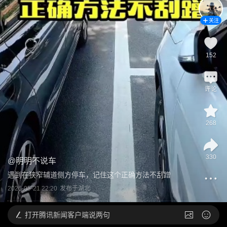
关注
152
评论
268
330
@
明明不说车
遇到在狭窄辅道侧方停车，记住这个正确方法不刮蹭
2026-05-21 22:20
发布于
湖北
打开
腾讯新闻客户端说两句