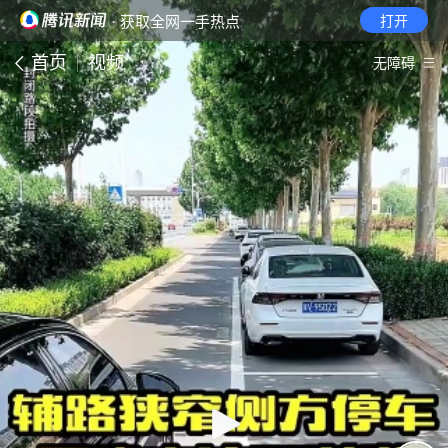
· 获取全网一手热点
打开
首页
视频
无障碍