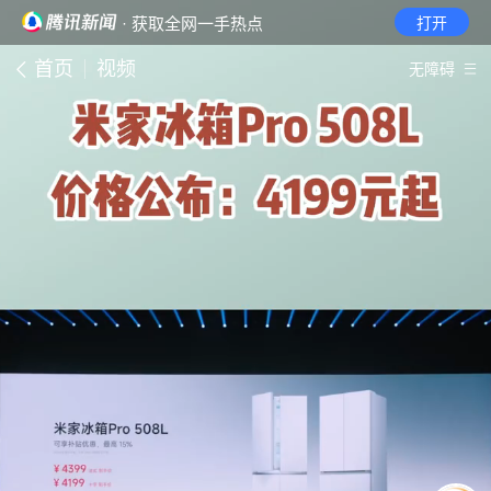
· 获取全网一手热点
打开
首页
视频
无障碍