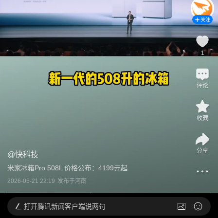
关注
1
评论
收藏
分享
@
快科技
米家冰箱Pro 508L 价格公布：4199元起
2026-05-21 22:19
发布于
河南
打开
腾讯新闻客户端说两句