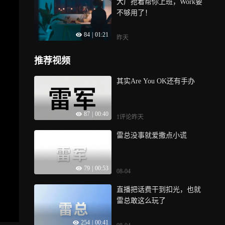
大厂抢着帮你上班，Work要
庭”，再来看看其他要闻，李
不够用了！
在明宣布进入“国家灾难状
态”；女子用漏洞0元买了3千
84
|
01:21
台电器；现货黄金突破4300
昨天
美元关口
推荐视频
其实Are You OK还有手办
87
|
00:40
1评论
昨天
雷总没事就爱撒点小谎
79
|
00:53
08-04
直播把话费干到扣光，也就
雷总敢这么玩了
254
|
00:41