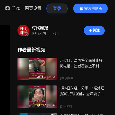
游戏
网页设置
登录
安装电脑版
内容更精彩
时代周报
关注
粉丝
12.9万
|
关注
1
作者最新视频
8月7日，法国将全面禁止骚
扰电话，违者罚款上不封
顶！“禁止企业在未事先征得
366
|
01:51
消费者同意的情况下联系对
1评论
刚刚
方，而消费者可随时撤销同
8月6日财经一分半，“婚外胚
意”
胎案”持续发酵，患癌妻子首
次公开与第三者见面情形，
142
|
01:52
面对质问，第三者称“我没
23小时前
错，没有要来破坏你的家