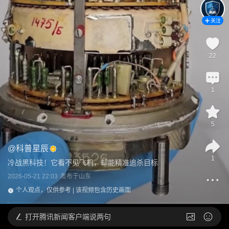
关注
22
1
5
@
科普星辰
1
冷战黑科技！它看不见飞机，却能精准追杀目标
2026-05-21 22:03
发布于
山东
个人观点，仅供参考 | 该视频包含历史画面
打开
腾讯新闻客户端说两句