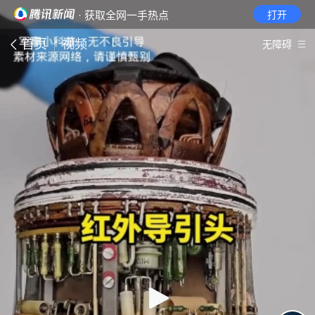
· 获取全网一手热点
打开
首页
视频
无障碍