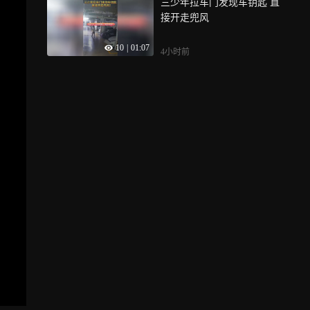
三少年拉车门发现车钥匙 直
接开走兜风
10
|
01:07
4小时前