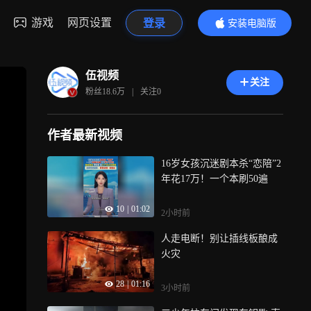
游戏
网页设置
登录
安装电脑版
内容更精彩
伍视频
关注
粉丝
18.6万
|
关注
0
作者最新视频
16岁女孩沉迷剧本杀“恋陪”2
年花17万！一个本刷50遍
10
|
01:02
2小时前
人走电断！别让插线板酿成
火灾
28
|
01:16
3小时前