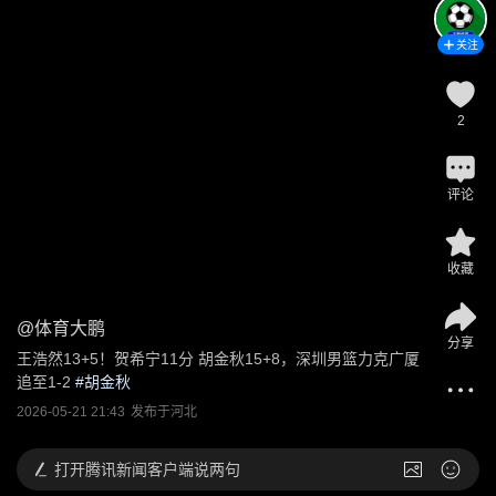
关注
2
评论
收藏
@
体育大鹏
分享
王浩然13+5！贺希宁11分 胡金秋15+8，深圳男篮力克广厦
追至1-2
 #
胡金秋
2026-05-21 21:43
发布于
河北
打开
腾讯新闻客户端说两句