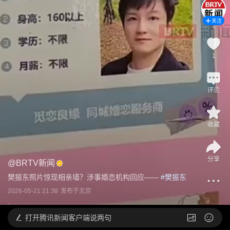
关注
1
评论
收藏
分享
@
BRTV新闻
樊振东照片惊现相亲墙？涉事婚恋机构回应——
 #
樊振东
2026-05-21 21:38
发布于
北京
打开
腾讯新闻客户端说两句