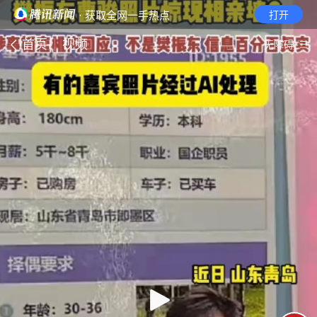
· 获取全网一手热点
打开
首页
视频
无障碍