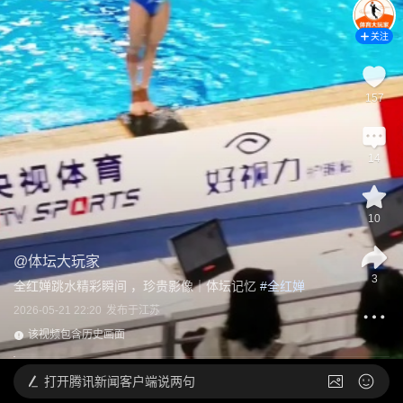
关注
157
14
10
@
体坛大玩家
3
全红婵跳水精彩瞬间 ，珍贵影像｜体坛记忆
 #
全红婵
2026-05-21 22:20
发布于
江苏
该视频包含历史画面
打开
腾讯新闻客户端说两句