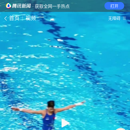
· 获取全网一手热点
打开
首页
视频
无障碍