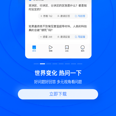
致
世界变化 热问一下
好问题好回答 多元视角看问题
立即下载