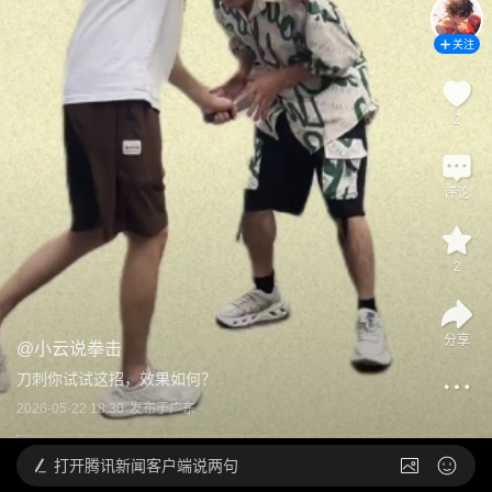
关注
2
评论
2
分享
@
小云说拳击
刀刺你试试这招，效果如何？
2026-05-22 18:30
发布于
广东
打开
腾讯新闻客户端说两句