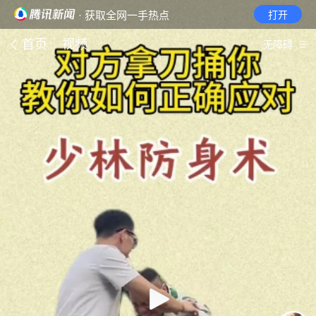
· 获取全网一手热点
打开
首页
视频
无障碍