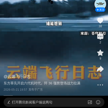
关注
38
2
9
3
@
云端飞行日志
东方率先开启六代机时代，歼 36 强势登场战力拉满
2026-05-21 19:57
发布于
广东
打开
腾讯新闻客户端说两句