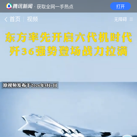
· 获取全网一手热点
打开
首页
视频
无障碍