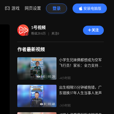
游戏
网页设置
登录
安装电脑版
内容更精彩
5号视频
关注
粉丝
29.6万
|
关注
0
作者最新视频
小学生兄妹俩都想成为空军
飞行员！家长：全力支持他
们追逐梦想
141
|
01:20
-4小时前
出生相隔55分钟被抱错，广
东错换37年人生当事人发声
8
|
01:48
-3小时前