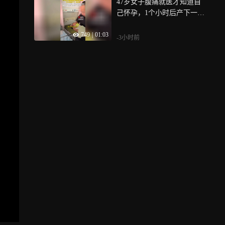
47岁女子腹痛就医才知道自
己怀孕，1个小时后产下一名
女婴
749
|
01:03
-3小时前