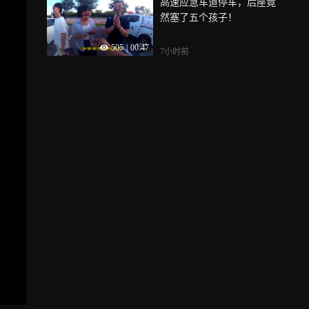
高速应急车道停车，后座竟
然塞了五个孩子！
505
|
00:47
7小时前