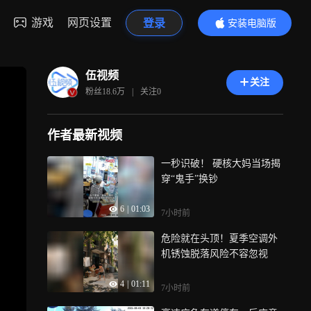
游戏
网页设置
登录
安装电脑版
内容更精彩
伍视频
关注
粉丝
18.6万
|
关注
0
作者最新视频
一秒识破！ 硬核大妈当场揭
穿“鬼手”换钞
6
|
01:03
7小时前
危险就在头顶！夏季空调外
机锈蚀脱落风险不容忽视
4
|
01:11
7小时前