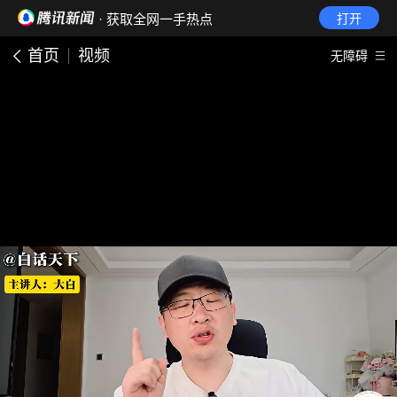
· 获取全网一手热点
打开
首页
视频
无障碍