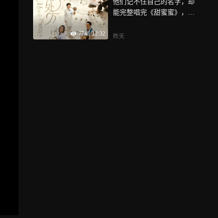
他们记不住自己的名字，却
站
在深圳扎根，如今，“小众运
能完整唱完《甜蜜蜜》，化
动”正不断走向大众，敢闯敢
疗时哭得最凶的阿姨，在音
试的特区精神……
774
|
12:32
乐课上第一次笑了，没有针
昨天
剂，没有仪器，只有一把吉
他、一只手鼓、一首熟悉的
歌，深圳医院里的音乐治疗
师们，用节奏唤醒记忆，帮
失语的人重新发声，陪癌症
患者走过最暗的夜，音乐不
是替代药，是陪着病人一起
用力活过来的光