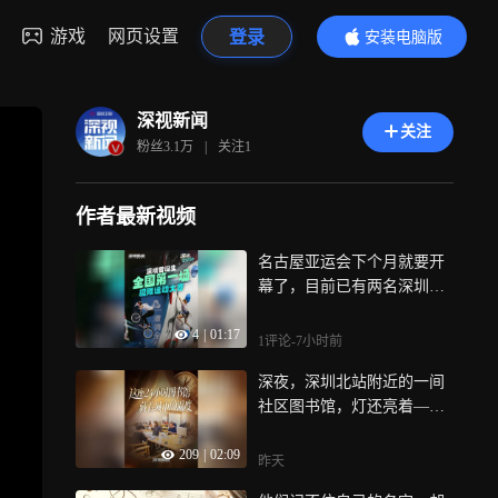
游戏
网页设置
登录
安装电脑版
内容更精彩
深视新闻
关注
粉丝
3.1万
|
关注
1
作者最新视频
名古屋亚运会下个月就要开
幕了，目前已有两名深圳选
手拿到了亚运会入场券，而
4
|
01:17
这两名选手的项目有个共同
1评论
-7小时前
点，那就“小众运动”，早在9
深夜，深圳北站附近的一间
0年代初，深圳人就玩上了新
社区图书馆，灯还亮着——
潮的小众运动！1994年，深
有人看书，有人闭目养神，
圳民间极限运动爱好者自筹
209
|
02:09
对许多初到深圳的人来说，
自办了中国第一场极限运动
昨天
这里成为了他们短暂的停靠
比赛，小轮车、滑板等运动