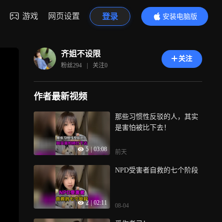
游戏
网页设置
登录
安装电脑版
内容更精彩
齐姐不设限
关注
粉丝
294
|
关注
0
作者最新视频
那些习惯性反驳的人，其实
是害怕被比下去！
5
|
03:08
前天
NPD受害者自救的七个阶段
2
|
02:11
08-04