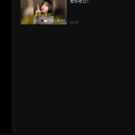
爱你老己！
253
|
02:01
08-03