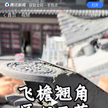
· 获取全网一手热点
打开
首页
视频
无障碍