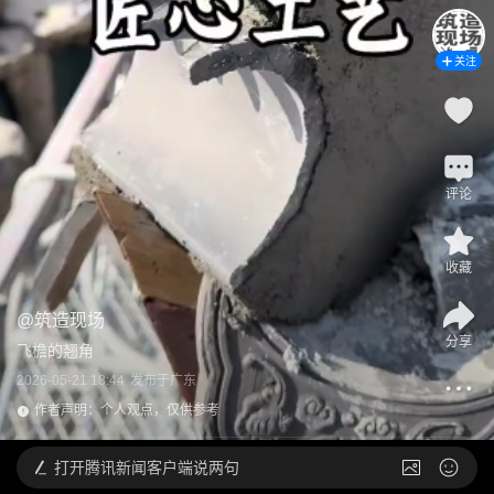
关注
评论
收藏
@
筑造现场
分享
飞檐的翘角
2026-05-21 18:44
发布于
广东
作者声明：个人观点，仅供参考
打开
腾讯新闻客户端说两句