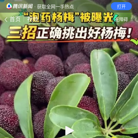
· 获取全网一手热点
打开
首页
视频
无障碍