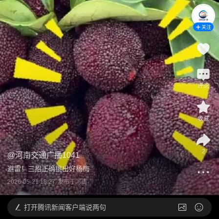
关注
评论
收藏
2
@
河南交通广播1041
避雷！三招正确挑出好杨梅
2026-05-21 18:27
发布于
河南
打开
腾讯新闻客户端说两句