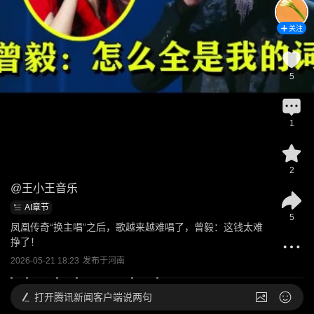
关注
5
1
2
@
王小王音乐
AI章节
5
凤凰传奇“换主唱”之后，歌越来越难唱了，曾毅：这钱太难
挣了！
2026-05-21 18:23
发布于
河南
打开
腾讯新闻客户端说两句