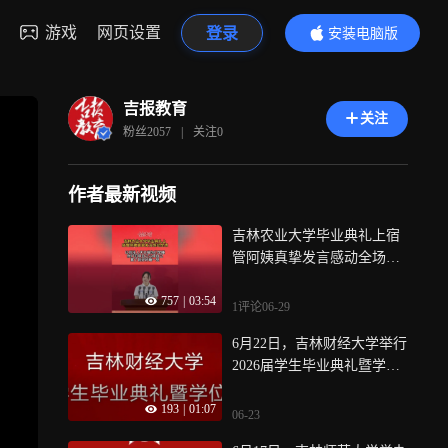
游戏
网页设置
登录
安装电脑版
内容更精彩
吉报教育
关注
粉丝
2057
|
关注
0
作者最新视频
吉林农业大学毕业典礼上宿
管阿姨真挚发言感动全场：
“以后没人天天催你们早睡，
757
|
03:54
你们可得自己心疼自己，累
1评论
06-29
了就好好睡一觉！”
6月22日，吉林财经大学举行
2026届学生毕业典礼暨学位
授予仪式
193
|
01:07
06-23