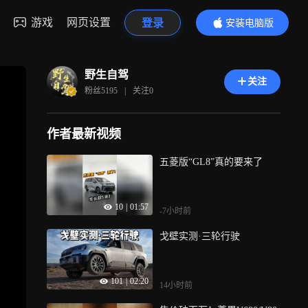
游戏
网页设置
登录
安装电脑版
内容更精彩
野生自驾
关注
粉丝
5195
|
关注
0
作者最新视频
五菱版“GL8”真的要来了
10
|
01:57
-7小时前
戈壁实测·三轮行驶
101
|
02:20
14小时前