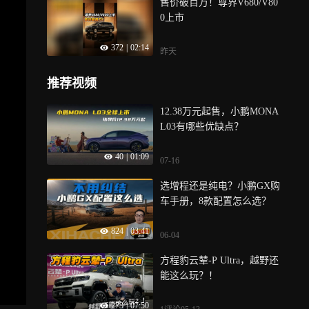
售价破百万！尊界V680/V80
0上市
372
|
02:14
昨天
推荐视频
12.38万元起售，小鹏MONA
L03有哪些优缺点？
40
|
01:09
07-16
选增程还是纯电？小鹏GX购
车手册，8款配置怎么选？
824
|
03:41
06-04
方程豹云辇-P Ultra，越野还
能这么玩？！
273
|
07:50