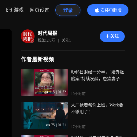
游戏
网页设置
登录
安装电脑版
内容更精彩
时代周报
关注
粉丝
12.8万
|
关注
1
作者最新视频
8月6日财经一分半，“婚外胚
胎案”持续发酵，患癌妻子首
次公开与第三者见面情形，
115
|
01:52
面对质问，第三者称“我没
10小时前
错，没有要来破坏你的家
大厂抢着帮你上班，Work要
庭”，再来看看其他要闻，李
不够用了！
在明宣布进入“国家灾难状
态”；女子用漏洞0元买了3千
75
|
01:21
台电器；现货黄金突破4300
17小时前
美元关口