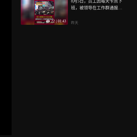
8月5日，员工因每天卡点下
班，被领导在工作群通报批
评，律师：“卡点下班”完全
22
|
01:43
合法，把加班当成理所当
昨天
然，把按时下班说成违规，
这种畸形的职场文化该改改
了！再来看看其他新闻：白
宫召集AI巨头闭门会；Space
X火箭残骸即将撞击月球；
“拒绝20多名中国乘客登
机”，泰国机场方道歉