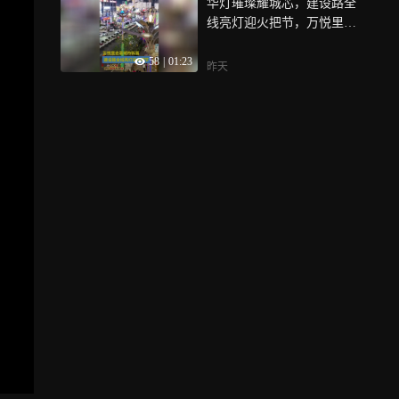
华灯璀璨耀城芯，建设路全
线亮灯迎火把节，万悦里启
幕城市新篇
58
|
01:23
昨天