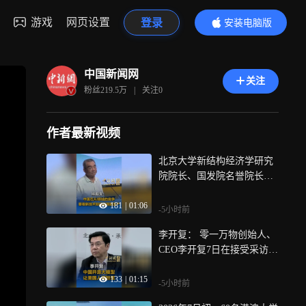
游戏
网页设置
登录
安装电脑版
内容更精彩
中国新闻网
关注
粉丝
219.5万
|
关注
0
作者最新视频
北京大学新结构经济学研究
院院长、国发院名誉院长林
毅夫7日在谈及中美在AI领域
181
|
01:06
的竞争时表示，真正重要的
-5小时前
是如何把新技术应用到生
李开复： 零一万物创始人、
产、社会的各种活动当中，
CEO李开复7日在接受采访时
他认为，如果其他发展中国
表示，在大模型领域，现在
家也将中国的AI发展路径，
133
|
01:15
美国人很担忧的事是，闭源
用于各自的生产、社会当
-5小时前
模型只比中国的开源模型好
中，将有助于缩小发展中国