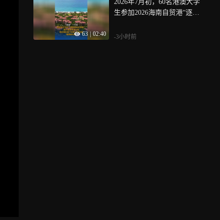
2026年7月初，60名港澳大学
一点，但价格差距很大，闭
家在收入、生活、福利等方
生参加2026海南自贸港“逐浪
源模型希望延续它的商业模
面与发达国家之间的差距
计划”港澳大学生暑期实习活
式，但问题是开源模型在不
63
|
02:40
动，奔赴各行业岗位开启职
断逼近它的能力，同时在碾
-3小时前
场实践，经过一个月的实习
压它的价格
与研学，港澳学子认为，融
入国家发展大局，“在我们脚
下的路、手中的事、眼里的
光里”