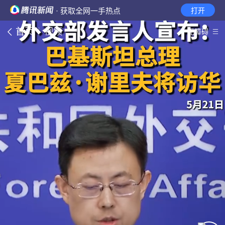
· 获取全网一手热点
打开
首页
视频
无障碍