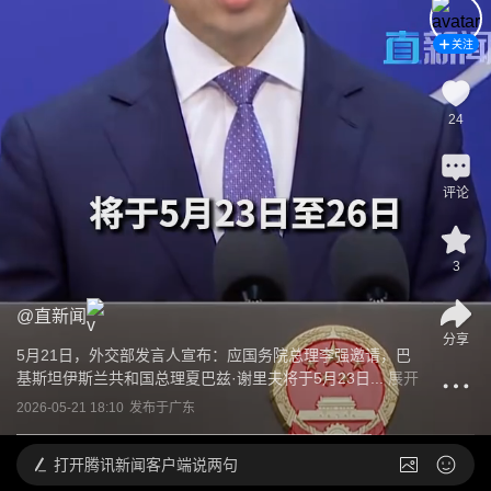
关注
24
评论
3
@
直新闻
分享
5月21日，外交部发言人宣布：应国务院总理李强邀请，巴
基斯坦伊斯兰共和国总理夏巴兹·谢里夫将于5月23日...
展开
2026-05-21 18:10
发布于
广东
打开
腾讯新闻客户端说两句