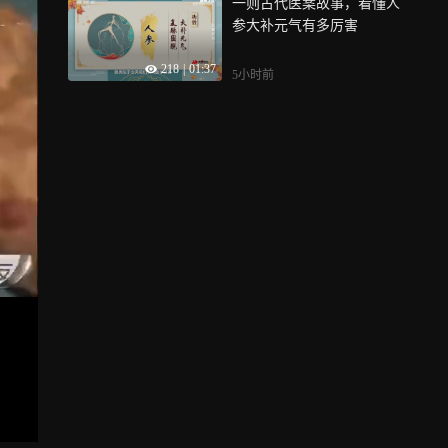
一则古代医案故事，看懂人
参大补元气有多厉害
218
|
01:37
5小时前