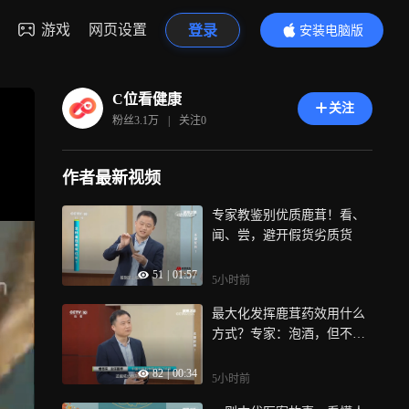
游戏
网页设置
登录
安装电脑版
内容更精彩
C位看健康
关注
粉丝
3.1万
|
关注
0
作者最新视频
专家教鉴别优质鹿茸！看、
闻、尝，避开假货劣质货
51
|
01:57
5小时前
最大化发挥鹿茸药效用什么
方式？专家：泡酒，但不是
人人适合
82
|
00:34
5小时前