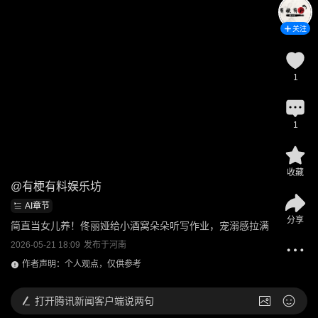
关注
1
1
收藏
@
有梗有料娱乐坊
AI章节
分享
简直当女儿养！佟丽娅给小酒窝朵朵听写作业，宠溺感拉满
2026-05-21 18:09
发布于
河南
作者声明：个人观点，仅供参考
打开
腾讯新闻客户端说两句