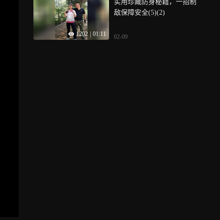
实用珍藏防身秘籍，一招制
敌保障安全(5)(2)
1202
|
01:11
02-09