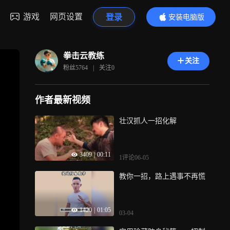
游戏
网页设置
登录
安装电脑版
内容更精彩
拳击云教练
关注
粉丝
5764
|
关注
0
作者最新视频
壮汉抓人一招化解
3409
|
00:11
1评论
06-05
教你一招，路上遇事不再慌
1420
|
01:05
03-04