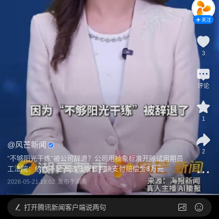
关注
3
评论
1
@
风芒新闻
2
“不够阳光干练”被公司辞退？公司用抽象标准开除试用期员
工法院：依据不足 属违法解雇判决支付赔偿金3万元
2026-05-21 18:02
发布于
湖南
打开
腾讯新闻客户端说两句