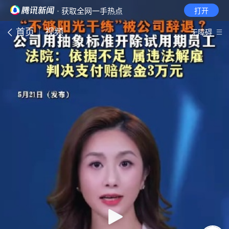
· 获取全网一手热点
打开
首页
视频
无障碍