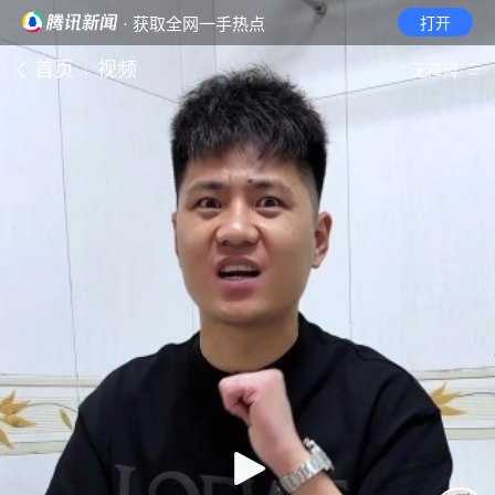
· 获取全网一手热点
打开
首页
视频
无障碍